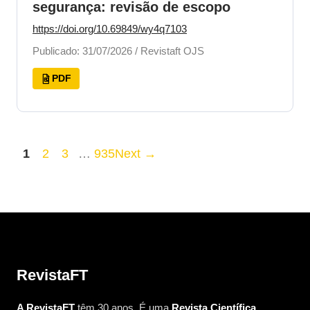
segurança: revisão de escopo
https://doi.org/10.69849/wy4q7103
Publicado: 31/07/2026 / Revistaft OJS
PDF
1
2
3
…
935
Next →
RevistaFT
A RevistaFT
têm 30 anos. É uma
Revista Científica