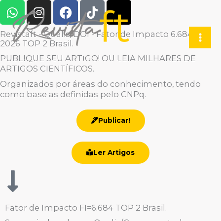
W
I
F
T
X
Ir
h
n
a
i
-
para
a
s
c
k
t
Revistaft - Qualis/DOI - Fator de Impacto 6.684 em
o
t
t
e
t
w
2026 TOP 2 Brasil.
ISSN 1678-0817 Qualis/DOI
conteúdo
s
a
b
o
i
PUBLIQUE SEU ARTIGO! OU LEIA MILHARES DE
Revista Científica de Alto Impacto.
a
g
o
k
t
ARTIGOS CIENTÍFICOS.
p
r
o
t
Organizados por áreas do conhecimento, tendo
p
a
k
e
como base as definidas pelo CNPq.
m
r
Publicar!
Ler Artigos
Fator de Impacto FI=6.684 TOP 2 Brasil.