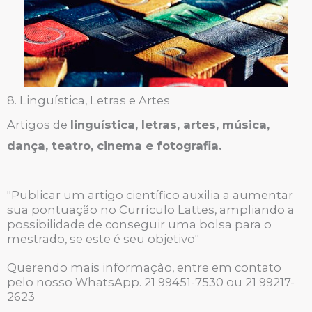
8. Linguística, Letras e Artes
Artigos de 
linguística, letras, artes, música, 
dança, teatro, cinema e fotografia.
"Publicar um artigo científico auxilia a aumentar
sua pontuação no Currículo Lattes, ampliando a
possibilidade de conseguir uma bolsa para o
mestrado, se este é seu objetivo"
Querendo mais informação, entre em contato
pelo nosso WhatsApp. 21 99451-7530 ou 21 99217-
2623