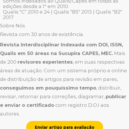
Somos indexados ao Qualis/Capes em todas as
edições desde a 1ª em 2010.
Qualis "C" 2010 e 24 | Qualis "B5" 2013 | Qualis "B2"
2017
Sobre Nós
Revista com 30 anos de existência.
Revista Interdisciplinar Indexada com DOI, ISSN,
Qualis em
50 áreas
na Sucupira CAPES, MEC.
Mais
de 200
revisores
experientes
, em suas respectivas
áreas de atuação. Com um sistema próprio e online
de distribuição de artigos para revisão em pares,
conseguimos em pouquíssimo tempo
, distribuir,
revisar, retornar para correções, diagramar,
publicar
e enviar o certificado
com registro D.O.I aos
autores.
Enviar artigo para avaliação