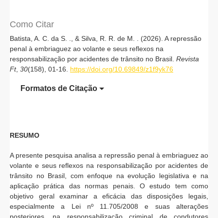
Como Citar
Batista, A. C. da S. ., & Silva, R. R. de M. . (2026). A repressão
penal à embriaguez ao volante e seus reflexos na
responsabilização por acidentes de trânsito no Brasil.
Revista
Ft
,
30
(158), 01-16.
https://doi.org/10.69849/z1f9yk76
Formatos de Citação
RESUMO
A presente pesquisa analisa a repressão penal à embriaguez ao
volante e seus reflexos na responsabilização por acidentes de
trânsito no Brasil, com enfoque na evolução legislativa e na
aplicação prática das normas penais. O estudo tem como
objetivo geral examinar a eficácia das disposições legais,
especialmente a Lei nº 11.705/2008 e suas alterações
posteriores, na responsabilização criminal de condutores