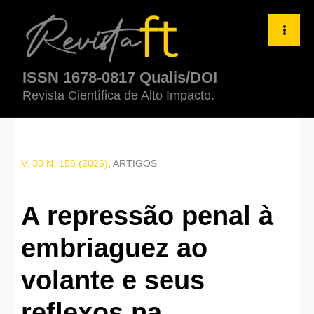
A repressão penal à embriaguez ao volante e seus reflexos na res
ISSN 1678-0817 Qualis/DOI
Revista Científica de Alto Impacto.
V. 30 N. 158 (2026)
,
ARTIGOS
A repressão penal à
embriaguez ao
volante e seus
reflexos na