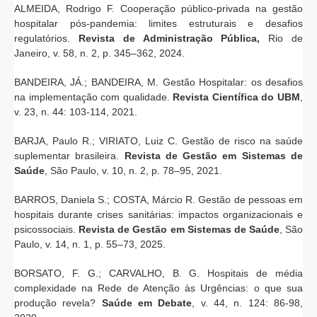
ALMEIDA, Rodrigo F. Cooperação público-privada na gestão
hospitalar pós-pandemia: limites estruturais e desafios
regulatórios.
Revista de Administração Pública,
Rio de
Janeiro, v. 58, n. 2, p. 345–362, 2024.
BANDEIRA, JÁ.; BANDEIRA, M. Gestão Hospitalar: os desafios
na implementação com qualidade.
Revista Científica do UBM
,
v. 23, n. 44: 103-114, 2021.
BARJA, Paulo R.; VIRIATO, Luiz C. Gestão de risco na saúde
suplementar brasileira.
Revista de Gestão em Sistemas de
Saúde
, São Paulo, v. 10, n. 2, p. 78–95, 2021.
BARROS, Daniela S.; COSTA, Márcio R. Gestão de pessoas em
hospitais durante crises sanitárias: impactos organizacionais e
psicossociais.
Revista de Gestão em Sistemas de Saúde
, São
Paulo, v. 14, n. 1, p. 55–73, 2025.
BORSATO, F. G.; CARVALHO, B. G. Hospitais de média
complexidade na Rede de Atenção às Urgências: o que sua
produção revela?
Saúde em Debate
, v. 44, n. 124: 86-98,