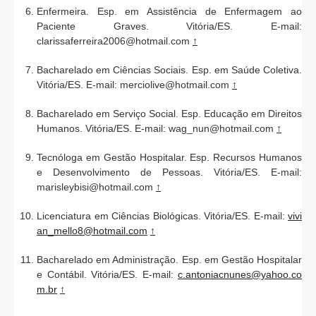
Enfermeira. Esp. em Assistência de Enfermagem ao
Paciente Graves. Vitória/ES. E-mail:
clarissaferreira2006@hotmail.com
↑
Bacharelado em Ciências Sociais. Esp. em Saúde Coletiva.
Vitória/ES. E-mail: merciolive@hotmail.com
↑
Bacharelado em Serviço Social. Esp. Educação em Direitos
Humanos. Vitória/ES. E-mail: wag_nun@hotmail.com
↑
Tecnóloga em Gestão Hospitalar. Esp. Recursos Humanos
e Desenvolvimento de Pessoas. Vitória/ES. E-mail:
marisleybisi@hotmail.com
↑
Licenciatura em Ciências Biológicas. Vitória/ES. E-mail:
vivi
an_mello8@hotmail.com
↑
Bacharelado em Administração. Esp. em Gestão Hospitalar
e Contábil. Vitória/ES. E-mail:
c.antoniacnunes@yahoo.co
m.br
↑