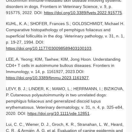
Uncommon immune-mediated skin disease involving systemic
disorders in dogs. Frontiers in Veterinary Science, v. 9, p.
915775, 2022. DOI:
https://doi.org/10.3389/fvets.2022.915775
.
KUHL, K. A.; SHOFER, Frances S.; GOLDSCHMIDT, Michael H.
Comparative histopathology of pemphigus foliaceus and
superficial folliculitis in the dog. Veterinary pathology, v. 31, n. 1,
p. 19-27, 1994. DOI:
https://doi.org/10.1177/030098589403100103
.
LEE, A. Yeong; KIM, Taehee; KIM, Jong Hoon. Understanding
CD4+ T cells in autoimmune bullous diseases. Frontiers in
Immunology, v. 14, p. 1161927, 2023.DOI:
https://doi.org/10.3389/fimmu.2023.1161927
.
LEVY, B. J.; LINDER, K.; MAMO, L.; HERRMANN, I.; BIZIKOVA,
P. Cutaneous polyautoimmunity in two unrelated dogs:
pemphigus foliaceus and generalized discoid lupus
erythematosus. Veterinary dermatology, v. 31, n. 4, p. 325-e84,
2020. DOI:
https://doi.org/10.1111/vde.12851
.
Lui, C. C., Wiener, D. J., Groch, K. R., Stranahan, L. W., Heard,
C. R., & Armién, A. G. et al. Evaluation of canine epidermis and