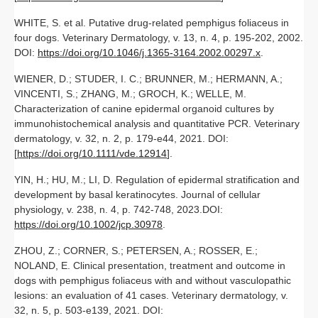
WHITE, S. et al. Putative drug‐related pemphigus foliaceus in
four dogs. Veterinary Dermatology, v. 13, n. 4, p. 195-202, 2002.
DOI:
https://doi.org/10.1046/j.1365-3164.2002.00297.x
.
WIENER, D.; STUDER, I. C.; BRUNNER, M.; HERMANN, A.;
VINCENTI, S.; ZHANG, M.; GROCH, K.; WELLE, M.
Characterization of canine epidermal organoid cultures by
immunohistochemical analysis and quantitative PCR. Veterinary
dermatology, v. 32, n. 2, p. 179-e44, 2021. DOI:
[
https://doi.org/10.1111/vde.12914
].
YIN, H.; HU, M.; LI, D. Regulation of epidermal stratification and
development by basal keratinocytes. Journal of cellular
physiology, v. 238, n. 4, p. 742-748, 2023.DOI:
https://doi.org/10.1002/jcp.30978
.
ZHOU, Z.; CORNER, S.; PETERSEN, A.; ROSSER, E.;
NOLAND, E. Clinical presentation, treatment and outcome in
dogs with pemphigus foliaceus with and without vasculopathic
lesions: an evaluation of 41 cases. Veterinary dermatology, v.
32, n. 5, p. 503-e139, 2021. DOI: