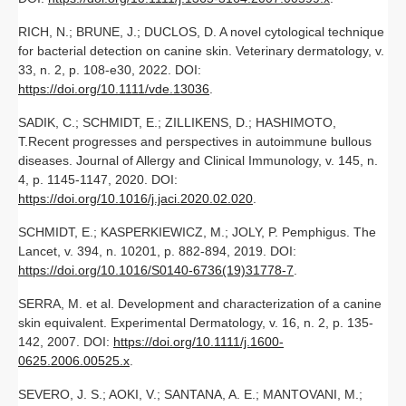
RICH, N.; BRUNE, J.; DUCLOS, D. A novel cytological technique
for bacterial detection on canine skin. Veterinary dermatology, v.
33, n. 2, p. 108-e30, 2022. DOI:
https://doi.org/10.1111/vde.13036
.
SADIK, C.; SCHMIDT, E.; ZILLIKENS, D.; HASHIMOTO,
T.Recent progresses and perspectives in autoimmune bullous
diseases. Journal of Allergy and Clinical Immunology, v. 145, n.
4, p. 1145-1147, 2020. DOI:
https://doi.org/10.1016/j.jaci.2020.02.020
.
SCHMIDT, E.; KASPERKIEWICZ, M.; JOLY, P. Pemphigus. The
Lancet, v. 394, n. 10201, p. 882-894, 2019. DOI:
https://doi.org/10.1016/S0140-6736(19)31778-7
.
SERRA, M. et al. Development and characterization of a canine
skin equivalent. Experimental Dermatology, v. 16, n. 2, p. 135-
142, 2007. DOI:
https://doi.org/10.1111/j.1600-
0625.2006.00525.x
.
SEVERO, J. S.; AOKI, V.; SANTANA, A. E.; MANTOVANI, M.;