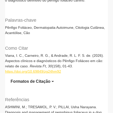
o diagnóstico definitivo do pênfigo foliáceo canino.
Palavras-chave
Pênfigo Foliáceo
Dermatopatia Autoimune
Citologia Cutânea
Acantólise
Cão
Como Citar
Viana, I. C., Carneiro, R. G., & Andrade, R. L. F. S. de. (2026).
Aspectos clínicos e diagnósticos do Pênfigo Foliáceo em cão:
relato de caso.
Revista Ft
,
30
(158), 01-43.
https://doi.org/10.69849/zg24hm92
Formatos de Citação
Referências
ASHWINI, M.; TRESAMOL, P. V.; PILLAI, Usha Narayana.
Diagnosis and management of pemphigus foliaceus in a dog.