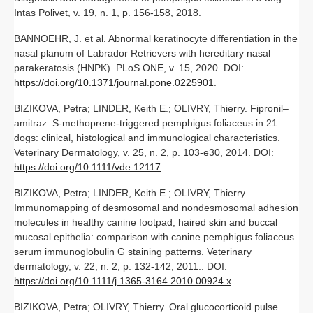
Intas Polivet, v. 19, n. 1, p. 156-158, 2018.
BANNOEHR, J. et al. Abnormal keratinocyte differentiation in the
nasal planum of Labrador Retrievers with hereditary nasal
parakeratosis (HNPK). PLoS ONE, v. 15, 2020. DOI:
https://doi.org/10.1371/journal.pone.0225901
.
BIZIKOVA, Petra; LINDER, Keith E.; OLIVRY, Thierry. Fipronil–
amitraz–S‐methoprene‐triggered pemphigus foliaceus in 21
dogs: clinical, histological and immunological characteristics.
Veterinary Dermatology, v. 25, n. 2, p. 103-e30, 2014. DOI:
https://doi.org/10.1111/vde.12117
.
BIZIKOVA, Petra; LINDER, Keith E.; OLIVRY, Thierry.
Immunomapping of desmosomal and nondesmosomal adhesion
molecules in healthy canine footpad, haired skin and buccal
mucosal epithelia: comparison with canine pemphigus foliaceus
serum immunoglobulin G staining patterns. Veterinary
dermatology, v. 22, n. 2, p. 132-142, 2011.. DOI:
https://doi.org/10.1111/j.1365-3164.2010.00924.x
.
BIZIKOVA, Petra; OLIVRY, Thierry. Oral glucocorticoid pulse