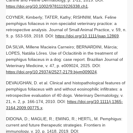
https://doi.org/10.1002/9781119226338.ch1
.
COYNER, Kimberly; TATER, Kathy; RISHNIW, Mark. Feline
pemphigus foliaceus in non‐specialist veterinary practice: a
retrospective analysis. Journal of Small Animal Practice, v. 59, n.
9, p. 553-559, 2018. DOI:
https://doi.org/10.1111/jsap.12869
.
DA SILVA, Millene Macieira Carneiro; BERNARDINI, Márcia;
LOPES, Natália Lôres. Use of Oclacitinib in the treatment of
pemphigus foliaceus in a dog: case report. Brazilian Journal of
Veterinary Medicine, v. 47, p. e009024, 2025. DOI:
https://doi.org/10.29374/2527-2179.bjvm009024
.
DEVAUGHAN, D. et al. Clinical and histopathological features of
pemphigus foliaceus with and without eosinophilic infiltrates: a
retrospective evaluation of 40 dogs. Veterinary Dermatology, v.
21, n. 2, p. 166-174, 2010. DOI:
https://doi.org/10.1111/j.1365-
3164.2009.00775.x
.
DIDONA, D.; MAGLIE, R.; EMING, R.; HERTL, M. Pemphigus:
current and future therapeutic strategies. Frontiers in
immunology, v. 10, p. 1418, 2019. DOI: