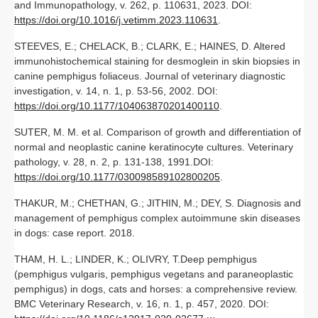
and Immunopathology, v. 262, p. 110631, 2023. DOI:
https://doi.org/10.1016/j.vetimm.2023.110631
.
STEEVES, E.; CHELACK, B.; CLARK, E.; HAINES, D. Altered
immunohistochemical staining for desmoglein in skin biopsies in
canine pemphigus foliaceus. Journal of veterinary diagnostic
investigation, v. 14, n. 1, p. 53-56, 2002. DOI:
https://doi.org/10.1177/104063870201400110
.
SUTER, M. M. et al. Comparison of growth and differentiation of
normal and neoplastic canine keratinocyte cultures. Veterinary
pathology, v. 28, n. 2, p. 131-138, 1991.DOI:
https://doi.org/10.1177/030098589102800205
.
THAKUR, M.; CHETHAN, G.; JITHIN, M.; DEY, S. Diagnosis and
management of pemphigus complex autoimmune skin diseases
in dogs: case report. 2018.
THAM, H. L.; LINDER, K.; OLIVRY, T.Deep pemphigus
(pemphigus vulgaris, pemphigus vegetans and paraneoplastic
pemphigus) in dogs, cats and horses: a comprehensive review.
BMC Veterinary Research, v. 16, n. 1, p. 457, 2020. DOI: