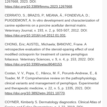
1267668, 2023. DOI:
https://doi.org/10.3389/fimmu.2023.1267668
.
CERRATO, S.; BRAZIS, P.; MEANA, Á.; FONDEVILA, D.;
PUIGDEMONT, A. In vitro development and characterization of
canine epidermis on a porcine acellular dermal matrix.
Veterinary Journal, v. 193, n. 2, p. 503-507, 2012. DOI:
https://doi.org/10.1016/j.tvjl.2012.01.031
.
CHONG, Eric; AUSTEL, Michaela; BANOVIC, Frane. A
retrospective evaluation of the steroid-sparing effect of oral
modified ciclosporin for treatment of canine pemphigus
foliaceus. Veterinary Sciences, v. 9, n. 4, p. 153, 2022. DOI:
https://doi.org/10.3390/vetsci9040153
.
Costan, V. V., Popa, C., Hâncu, M. F., Porumb-Andrese, E., &
Toader, M. P. Comprehensive review on the pathophysiology,
clinical variants and management of pemphigus. Experimental
and therapeutic medicine, v. 22, n. 5, p. 1335, 2021. DOI:
https://doi.org/10.3892/etm.2021.10770
.
COYNER, Kimberly S. Dermatology diagnostics. Clinical Atlas of
Canine and Feline Dermatology, p. 1-22, 2019. DOI: