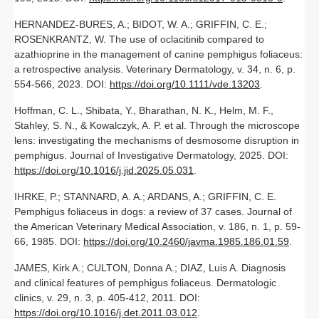
HERNANDEZ-BURES, A.; BIDOT, W. A.; GRIFFIN, C. E.;
ROSENKRANTZ, W. The use of oclacitinib compared to
azathioprine in the management of canine pemphigus foliaceus:
a retrospective analysis. Veterinary Dermatology, v. 34, n. 6, p.
554-566, 2023. DOI:
https://doi.org/10.1111/vde.13203
.
Hoffman, C. L., Shibata, Y., Bharathan, N. K., Helm, M. F.,
Stahley, S. N., & Kowalczyk, A. P. et al. Through the microscope
lens: investigating the mechanisms of desmosome disruption in
pemphigus. Journal of Investigative Dermatology, 2025. DOI:
https://doi.org/10.1016/j.jid.2025.05.031
.
IHRKE, P.; STANNARD, A. A.; ARDANS, A.; GRIFFIN, C. E.
Pemphigus foliaceus in dogs: a review of 37 cases. Journal of
the American Veterinary Medical Association, v. 186, n. 1, p. 59-
66, 1985. DOI:
https://doi.org/10.2460/javma.1985.186.01.59
.
JAMES, Kirk A.; CULTON, Donna A.; DIAZ, Luis A. Diagnosis
and clinical features of pemphigus foliaceus. Dermatologic
clinics, v. 29, n. 3, p. 405-412, 2011. DOI:
https://doi.org/10.1016/j.det.2011.03.012
.