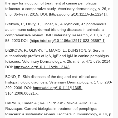
therapy for induction of treatment of canine pemphigus
foliaceus–a comparative study. Veterinary dermatology, v. 26, n.
5, p. 354-e77, 2015. DOI: [
https://doi.org/10.1111/vde.12241
].
Bizikova, P., Olivry, T., Linder, K., & Rybnicek, J.Spontaneous
autoimmune subepidermal blistering diseases in animals: a
comprehensive review. BMC Veterinary Research, v. 19, n. 1, p.
55, 2023.DOI: [
https://doi.org/10.1186/s12917-023-03597-1
].
BIZIKOVA, P.; OLIVRY, T.; MAMO, L.; DUNSTON, S. Serum
autoantibody profiles of IgA, IgE and IgM in canine pemphigus
foliaceus. Veterinary Dermatology, v. 25, n. 5, p. 471-e75, 2014.
DOI:
https://doi.org/10.1111/vde.12143
.
BOND, R. Skin diseases of the dog and cat: clinical and
histopathologic diagnosis. Veterinary Dermatology, v. 17, p. 290-
290, 2006. DOI:
https://doi.org/10.1111/j.1365-
3164.2006.00521.x
.
CARVER, Caden A.; KALESINSKAS, Mikole; AHMED, A.
Razzaque. Current biologics in treatment of pemphigus
foliaceus: a systematic review. Frontiers in Immunology, v. 14, p.