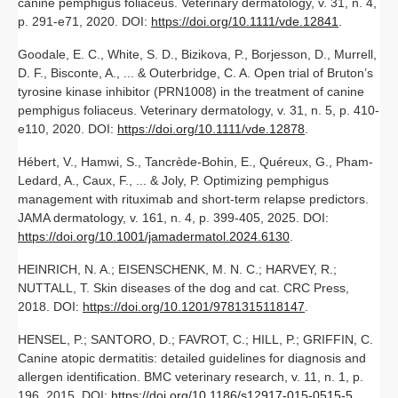
canine pemphigus foliaceus. Veterinary dermatology, v. 31, n. 4,
p. 291-e71, 2020. DOI:
https://doi.org/10.1111/vde.12841
.
Goodale, E. C., White, S. D., Bizikova, P., Borjesson, D., Murrell,
D. F., Bisconte, A., ... & Outerbridge, C. A. Open trial of Bruton’s
tyrosine kinase inhibitor (PRN1008) in the treatment of canine
pemphigus foliaceus. Veterinary dermatology, v. 31, n. 5, p. 410-
e110, 2020. DOI:
https://doi.org/10.1111/vde.12878
.
Hébert, V., Hamwi, S., Tancrède-Bohin, E., Quéreux, G., Pham-
Ledard, A., Caux, F., ... & Joly, P. Optimizing pemphigus
management with rituximab and short-term relapse predictors.
JAMA dermatology, v. 161, n. 4, p. 399-405, 2025. DOI:
https://doi.org/10.1001/jamadermatol.2024.6130
.
HEINRICH, N. A.; EISENSCHENK, M. N. C.; HARVEY, R.;
NUTTALL, T. Skin diseases of the dog and cat. CRC Press,
2018. DOI:
https://doi.org/10.1201/9781315118147
.
HENSEL, P.; SANTORO, D.; FAVROT, C.; HILL, P.; GRIFFIN, C.
Canine atopic dermatitis: detailed guidelines for diagnosis and
allergen identification. BMC veterinary research, v. 11, n. 1, p.
196, 2015. DOI:
https://doi.org/10.1186/s12917-015-0515-5
.