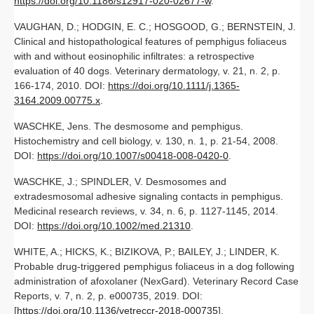
https://doi.org/10.1186/s12917-020-02677-w
.
VAUGHAN, D.; HODGIN, E. C.; HOSGOOD, G.; BERNSTEIN, J.
Clinical and histopathological features of pemphigus foliaceus
with and without eosinophilic infiltrates: a retrospective
evaluation of 40 dogs. Veterinary dermatology, v. 21, n. 2, p.
166-174, 2010. DOI:
https://doi.org/10.1111/j.1365-
3164.2009.00775.x
.
WASCHKE, Jens. The desmosome and pemphigus.
Histochemistry and cell biology, v. 130, n. 1, p. 21-54, 2008.
DOI:
https://doi.org/10.1007/s00418-008-0420-0
.
WASCHKE, J.; SPINDLER, V. Desmosomes and
extradesmosomal adhesive signaling contacts in pemphigus.
Medicinal research reviews, v. 34, n. 6, p. 1127-1145, 2014.
DOI:
https://doi.org/10.1002/med.21310
.
WHITE, A.; HICKS, K.; BIZIKOVA, P.; BAILEY, J.; LINDER, K.
Probable drug‐triggered pemphigus foliaceus in a dog following
administration of afoxolaner (NexGard). Veterinary Record Case
Reports, v. 7, n. 2, p. e000735, 2019. DOI:
[
https://doi.org/10.1136/vetreccr-2018-000735
].