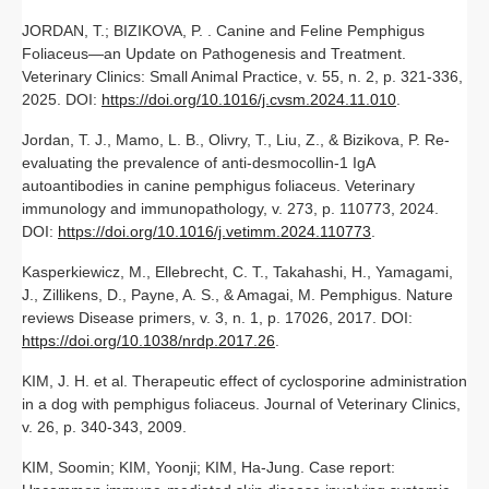
JORDAN, T.; BIZIKOVA, P. . Canine and Feline Pemphigus
Foliaceus—an Update on Pathogenesis and Treatment.
Veterinary Clinics: Small Animal Practice, v. 55, n. 2, p. 321-336,
2025. DOI:
https://doi.org/10.1016/j.cvsm.2024.11.010
.
Jordan, T. J., Mamo, L. B., Olivry, T., Liu, Z., & Bizikova, P. Re-
evaluating the prevalence of anti-desmocollin-1 IgA
autoantibodies in canine pemphigus foliaceus. Veterinary
immunology and immunopathology, v. 273, p. 110773, 2024.
DOI:
https://doi.org/10.1016/j.vetimm.2024.110773
.
Kasperkiewicz, M., Ellebrecht, C. T., Takahashi, H., Yamagami,
J., Zillikens, D., Payne, A. S., & Amagai, M. Pemphigus. Nature
reviews Disease primers, v. 3, n. 1, p. 17026, 2017. DOI:
https://doi.org/10.1038/nrdp.2017.26
.
KIM, J. H. et al. Therapeutic effect of cyclosporine administration
in a dog with pemphigus foliaceus. Journal of Veterinary Clinics,
v. 26, p. 340-343, 2009.
KIM, Soomin; KIM, Yoonji; KIM, Ha-Jung. Case report: