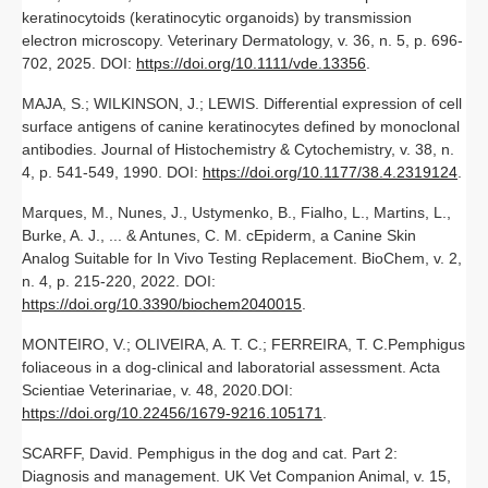
keratinocytoids (keratinocytic organoids) by transmission
electron microscopy. Veterinary Dermatology, v. 36, n. 5, p. 696-
702, 2025. DOI:
https://doi.org/10.1111/vde.13356
.
MAJA, S.; WILKINSON, J.; LEWIS. Differential expression of cell
surface antigens of canine keratinocytes defined by monoclonal
antibodies. Journal of Histochemistry & Cytochemistry, v. 38, n.
4, p. 541-549, 1990. DOI:
https://doi.org/10.1177/38.4.2319124
.
Marques, M., Nunes, J., Ustymenko, B., Fialho, L., Martins, L.,
Burke, A. J., ... & Antunes, C. M. cEpiderm, a Canine Skin
Analog Suitable for In Vivo Testing Replacement. BioChem, v. 2,
n. 4, p. 215-220, 2022. DOI:
https://doi.org/10.3390/biochem2040015
.
MONTEIRO, V.; OLIVEIRA, A. T. C.; FERREIRA, T. C.Pemphigus
foliaceous in a dog-clinical and laboratorial assessment. Acta
Scientiae Veterinariae, v. 48, 2020.DOI:
https://doi.org/10.22456/1679-9216.105171
.
SCARFF, David. Pemphigus in the dog and cat. Part 2:
Diagnosis and management. UK Vet Companion Animal, v. 15,