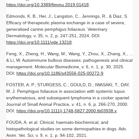
https://doi.org/10.3389/fimmu.2019.01418
.
Edmonds, K. B., Her, J., Langston, C., Jennings, R., & Diaz, S.
Efficacy of therapeutic plasma exchange in a case of severe,
generalised canine pemphigus foliaceus. Veterinary
Dermatology, v. 35, n. 2, p. 247-251, 2024. DOI:
https://doi.org/10.1111/vde.13218
.
Feng, X., Zheng, H., Wang, M., Wang, Y., Zhou, X., Zhang, X., ...
& Li, W. Autoimmune bullous diseases: pathogenesis and clinical
management. Molecular Biomedicine, v. 6, n. 1, p. 30, 2025.
DOI:
https://doi.org/10.1186/s43556-025-00272-9
.
FOSTER, A. P.; STURGESS, C.; GOULD, D.; IWASAKI, T.; DAY,
M. J. Pemphigus foliaceus in association with systemic lupus
erythematosus, and subsequent lymphoma in a cocker spaniel.
Journal of Small Animal Practice, v. 41, n. 6, p. 266-270, 2000.
DOI:
https://doi.org/10.1111/j.1748-5827.2000.tb03938.x
.
FOUDA, A. et al. Clinical, haemato-biochemical, and
histopathological studies on some dermopathies in dogs. Adv.
Anim. Vet. Sci, v. 9, n. 1, p. 94-102, 2021.