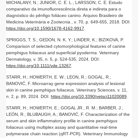
MICHALANY, N.; JUNIOR, C. E. L.; LARSSON, C. E. Estudo
comparativo da imunofluorescência direta e indireta para o
diagnóstico do pênfigo foliáceo canino. Arquivo Brasileiro de
Medicina Veterinária e Zootecnia , v. 70, p. 649-655, 2018. DOI:
https://doi.org/10.1590/1678-4162-9917
.
SPRIGGS, T. S.; GEDON, N. K. Y.; LINDER, K.; BIZIKOVA, P.
Comparison of selected cytomorphological features of canine
pemphigus foliaceus and superficial pyoderma. Veterinary
Dermatology, v. 35, n. 5, p. 524-535, 2024. DOI:
https://doi.org/10.1111/vde.13267
.
STARR, H.; HOWERTH, E. W.; LEON, R.; GOGAL, R.;
BANOVIĆ, F. Microarray gene expression analysis of lesional
skin in canine pemphigus foliaceus. Veterinary Sciences, v. 11,
n. 2, p. 89, 2024. DOI:
https://doi.org/10.3390/vetsci11020089
.
STARR, H.; HOWERTH, E.; GOGAL JR., R. M.; BARBER, J.;
LEÓN, R.; BLUBAUGH, A.; BANOVIĆ, F. Characterization of the
serum and skin inflammatory profile in canine pemphigus
foliaceus using multiplex assay and quantitative real-time
polymerase chain reaction (qRT-PCR). Veterinary Immunology