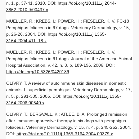
n. 1, p. 37-41, 2010. DOI:
https://doi.org/10.1111/j.2044-
3862.2010.tb00437.x
.
MUELLER, R.; KREBS, I.; POWER, H.; FIESELER, K. V. FC‐18
Pemphigus foliaceus in 97 dogs. Veterinary Dermatology, v. 15,
p. 26-26, 2004. DOI:
https://doi.org/10.1111/j.1365-
3164.2004.411_18.x
.
MUELLER, R.; KREBS, I.; POWER, H.; FIESELER, K. V.
Pemphigus foliaceus in 91 dogs. Journal of the American Animal
Hospital Association, v. 42, n. 3, p. 189-196, 2006. DOI:
https://doi.org/10.5326/0420189
.
OLIVRY, T. A review of autoimmune skin diseases in domestic
animals: I–superficial pemphigus. Veterinary Dermatology, v. 17,
n. 5, p. 291-305, 2006. DOI:
https://doi.org/10.1111/j.1365-
3164.2006.00540.x
.
OLIVRY, T.; BERGVALL, K.; ATLEE, B. A. Prolonged remission
after immunosuppressive therapy in six dogs with pemphigus
foliaceus. Veterinary Dermatology, v. 15, n. 4, p. 245-252, 2004.
DOI:
https://doi.org/10.1111/j.1365-3164.2004.00379.x
.