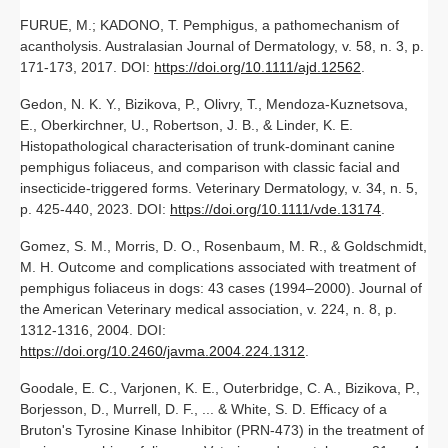
FURUE, M.; KADONO, T. Pemphigus, a pathomechanism of
acantholysis. Australasian Journal of Dermatology, v. 58, n. 3, p.
171-173, 2017. DOI:
https://doi.org/10.1111/ajd.12562
.
Gedon, N. K. Y., Bizikova, P., Olivry, T., Mendoza‐Kuznetsova,
E., Oberkirchner, U., Robertson, J. B., & Linder, K. E.
Histopathological characterisation of trunk‐dominant canine
pemphigus foliaceus, and comparison with classic facial and
insecticide‐triggered forms. Veterinary Dermatology, v. 34, n. 5,
p. 425-440, 2023. DOI:
https://doi.org/10.1111/vde.13174
.
Gomez, S. M., Morris, D. O., Rosenbaum, M. R., & Goldschmidt,
M. H. Outcome and complications associated with treatment of
pemphigus foliaceus in dogs: 43 cases (1994–2000). Journal of
the American Veterinary medical association, v. 224, n. 8, p.
1312-1316, 2004. DOI:
https://doi.org/10.2460/javma.2004.224.1312
.
Goodale, E. C., Varjonen, K. E., Outerbridge, C. A., Bizikova, P.,
Borjesson, D., Murrell, D. F., ... & White, S. D. Efficacy of a
Bruton's Tyrosine Kinase Inhibitor (PRN‐473) in the treatment of