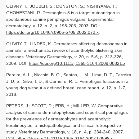
OLIVRY, T.; JOUBEH, S.; DUNSTON, S.; NISHIYAMA, T.;
GHOHESTANI, R. Desmoglein‐3 is a target autoantigen in
spontaneous canine pemphigus vulgaris. Experimental
dermatology, v. 12, n. 2, p. 198-203, 2003. DOI:
https://doi.org/10.1046/j.0906-6705.2002.072.x
.
OLIVRY, T.; LINDER, K. Dermatoses affecting desmosomes in
animals: a mechanistic review of acantholytic blistering skin
diseases. Veterinary Dermatology, v. 20, n. 5-6, p. 313-326,
2009. DOI:
https://doi.org/10.1111/j.1365-3164.2009.00821.x
.
Pereira, A. L., Nicchio, B. O., Santos, L. M., Lima, D. T., Ferreira,
J. D. S., Silva, I. D., & Carneiro, R. L. Pemphigus foliaceus in a
young dog without a defined breed: case report. v. 12, p. 1-7,
2018.
PETERS, J.; SCOTT, D.; ERB, H.; MILLER, W. Comparative
analysis of canine dermatophytosis and superficial pemphigus
for the prevalence of dermatophytes and acantholytic
keratinocytes: a histopathological and clinical retrospective
study. Veterinary Dermatology, v. 18, n. 4, p. 234-240, 2007.
DOI:
https://doi.org/10.1111/j.1365-3164.2007.00599.x
.