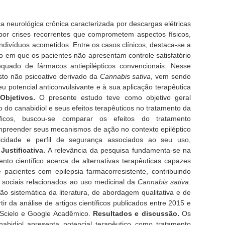
a neurológica crônica caracterizada por descargas elétricas
por crises recorrentes que comprometem aspectos físicos,
indivíduos acometidos. Entre os casos clínicos, destaca-se a
ão em que os pacientes não apresentam controle satisfatório
uado de fármacos antiepilépticos convencionais. Nesse
sto não psicoativo derivado da
Cannabis sativa
, vem sendo
 potencial anticonvulsivante e à sua aplicação terapêutica
Objetivos.
O presente estudo teve como objetivo geral
o canabidiol e seus efeitos terapêuticos no tratamento da
íficos, buscou-se comparar os efeitos do tratamento
preender seus mecanismos de ação no contexto epiléptico
xicidade e perfil de segurança associados ao seu uso,
.
Justificativa.
A relevância da pesquisa fundamenta-se na
to científico acerca de alternativas terapêuticas capazes
pacientes com epilepsia farmacorresistente, contribuindo
 sociais relacionados ao uso medicinal da
Cannabis sativa
.
ão sistemática da literatura, de abordagem qualitativa e de
tir da análise de artigos científicos publicados entre 2015 e
Scielo e Google Acadêmico.
Resultados e discussão.
Os
abidiol apresenta potencial terapêutico como tratamento