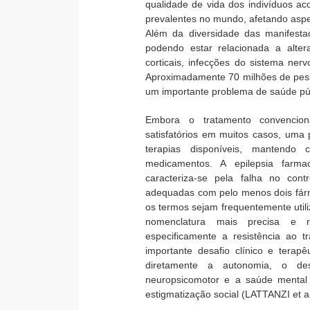
qualidade de vida dos indivíduos a
prevalentes no mundo, afetando aspec
Além da diversidade das manifestaçõe
podendo estar relacionada a alter
corticais, infecções do sistema ner
Aproximadamente 70 milhões de pes
um importante problema de saúde púb
Embora o tratamento convenciona
satisfatórios em muitos casos, uma p
terapias disponíveis, mantend
medicamentos. A epilepsia farmac
caracteriza-se pela falha no cont
adequadas com pelo menos dois fárm
os termos sejam frequentemente util
nomenclatura mais precisa e rec
especificamente a resistência ao 
importante desafio clínico e tera
diretamente a autonomia, o des
neuropsicomotor e a saúde mental 
estigmatização social (LATTANZI et al