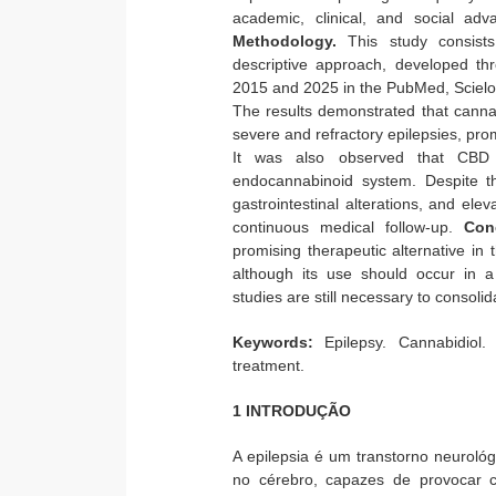
academic, clinical, and social ad
Methodology.
This study consists
descriptive approach, developed thr
2015 and 2025 in the PubMed, Sciel
The results demonstrated that cannab
severe and refractory epilepsies, prom
It was also observed that CBD a
endocannabinoid system. Despite th
gastrointestinal alterations, and ele
continuous medical follow-up.
Con
promising therapeutic alternative i
although its use should occur in a
studies are still necessary to consolid
Keywords:
Epilepsy. Cannabidiol.
treatment.
1 INTRODUÇÃO
A epilepsia é um transtorno neurológ
no cérebro, capazes de provocar c