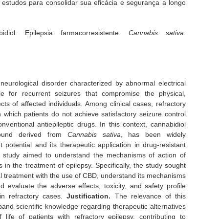
s estudos para consolidar sua eficácia e segurança a longo
bidiol. Epilepsia farmacorresistente.
Cannabis sativa
.
 neurological disorder characterized by abnormal electrical
le for recurrent seizures that compromise the physical,
cts of affected individuals. Among clinical cases, refractory
n which patients do not achieve satisfactory seizure control
nventional antiepileptic drugs. In this context, cannabidiol
pound derived from
Cannabis sativa
, has been widely
t potential and its therapeutic application in drug-resistant
 study aimed to understand the mechanisms of action of
s in the treatment of epilepsy. Specifically, the study sought
al treatment with the use of CBD, understand its mechanisms
nd evaluate the adverse effects, toxicity, and safety profile
 in refractory cases.
Justification.
The relevance of this
and scientific knowledge regarding therapeutic alternatives
life of patients with refractory epilepsy, contributing to