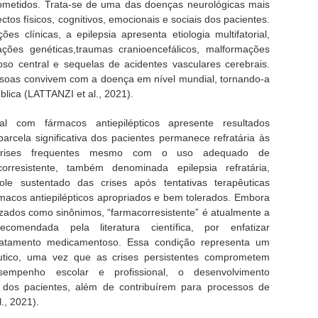
cometidos. Trata-se de uma das doenças neurológicas mais
tos físicos, cognitivos, emocionais e sociais dos pacientes.
s clínicas, a epilepsia apresenta etiologia multifatorial,
ações genéticas,traumas cranioencefálicos, malformações
voso central e sequelas de acidentes vasculares cerebrais.
soas convivem com a doença em nível mundial, tornando-a
lica (LATTANZI et al., 2021).
l com fármacos antiepilépticos apresente resultados
arcela significativa dos pacientes permanece refratária às
o crises frequentes mesmo com o uso adequado de
orresistente, também denominada epilepsia refratária,
role sustentado das crises após tentativas terapêuticas
acos antiepilépticos apropriados e bem tolerados. Embora
izados como sinônimos, “farmacorresistente” é atualmente a
omendada pela literatura científica, por enfatizar
tratamento medicamentoso. Essa condição representa um
pêutico, uma vez que as crises persistentes comprometem
empenho escolar e profissional, o desenvolvimento
dos pacientes, além de contribuírem para processos de
., 2021).