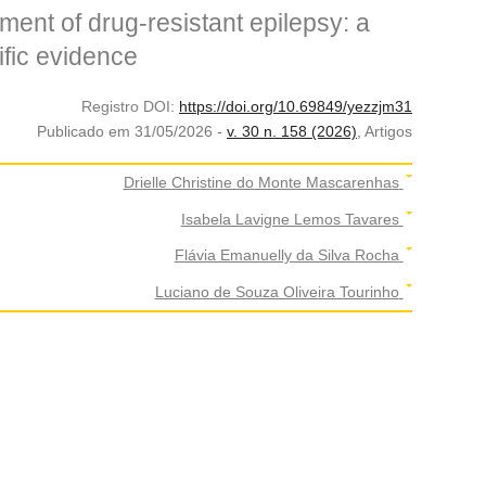
tment of drug-resistant epilepsy: a
ific evidence
Registro DOI:
https://doi.org/10.69849/yezzjm31
Publicado em 31/05/2026 -
v. 30 n. 158 (2026)
,
Artigos
Drielle Christine do Monte Mascarenhas
Isabela Lavigne Lemos Tavares
Flávia Emanuelly da Silva Rocha
Luciano de Souza Oliveira Tourinho