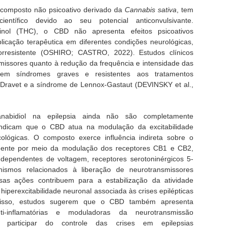
, composto não psicoativo derivado da
Cannabis sativa
, tem
ientífico devido ao seu potencial anticonvulsivante.
binol (THC), o CBD não apresenta efeitos psicoativos
plicação terapêutica em diferentes condições neurológicas,
orresistente (OSHIRO; CASTRO, 2022). Estudos clínicos
issores quanto à redução da frequência e intensidade das
te em síndromes graves e resistentes aos tratamentos
Dravet e a síndrome de Lennox-Gastaut (DEVINSKY et al.,
bidiol na epilepsia ainda não são completamente
indicam que o CBD atua na modulação da excitabilidade
cológicas. O composto exerce influência indireta sobre o
mente por meio da modulação dos receptores CB1 e CB2,
 dependentes de voltagem, receptores serotoninérgicos 5-
smos relacionados à liberação de neurotransmissores
ssas ações contribuem para a estabilização da atividade
 hiperexcitabilidade neuronal associada às crises epilépticas
isso, estudos sugerem que o CBD também apresenta
nti-inflamatórias e moduladoras da neurotransmissão
 participar do controle das crises em epilepsias