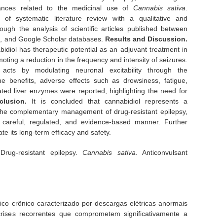
vances related to the medicinal use of
Cannabis sativa
.
 of systematic literature review with a qualitative and
ough the analysis of scientific articles published between
o, and Google Scholar databases.
Results and Discussion.
idiol has therapeutic potential as an adjuvant treatment in
oting a reduction in the frequency and intensity of seizures.
cts by modulating neuronal excitability through the
e benefits, adverse effects such as drowsiness, fatigue,
vated liver enzymes were reported, highlighting the need for
clusion.
It is concluded that cannabidiol represents a
n the complementary management of drug-resistant epilepsy,
 careful, regulated, and evidence-based manner. Further
ate its long-term efficacy and safety.
 Drug-resistant epilepsy.
Cannabis sativa
. Anticonvulsant
ico crônico caracterizado por descargas elétricas anormais
rises recorrentes que comprometem significativamente a