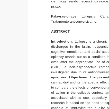
científicas, sendo necessários novo
prazo.
Palavras-chave:
Epilepsia. Cana
Tratamento anticonvulsivante.
ABSTRACT
Introduction.
Epilepsy is a chronic
discharges in the brain, responsib
cognitive, emotional, and social aspe
epilepsy stands out as a condition i
even after the appropriate use of co
(CBD), a non-psychoactive com
investigated due to its anticonvulsan
epilepsies.
Objectives.
The present
cannabidiol and its therapeutic effect
to compare the effects of convention
of action in the epileptic context, a
associated with its use, especially
research is based on the need to exp
capable of improving the quality of 