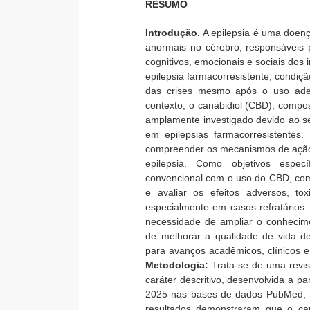
RESUMO
Introdução.
A epilepsia é uma doenç
anormais no cérebro, responsáveis 
cognitivos, emocionais e sociais dos 
epilepsia farmacorresistente, condiç
das crises mesmo após o uso adeq
contexto, o canabidiol (CBD), compo
amplamente investigado devido ao seu
em epilepsias farmacorresistentes.
compreender os mecanismos de ação d
epilepsia. Como objetivos espec
convencional com o uso do CBD, com
e avaliar os efeitos adversos, to
especialmente em casos refratários
necessidade de ampliar o conhecimen
de melhorar a qualidade de vida de 
para avanços acadêmicos, clínicos e
Metodologia:
Trata-se de uma revis
caráter descritivo, desenvolvida a par
2025 nas bases de dados PubMed, 
resultados demonstraram que o can