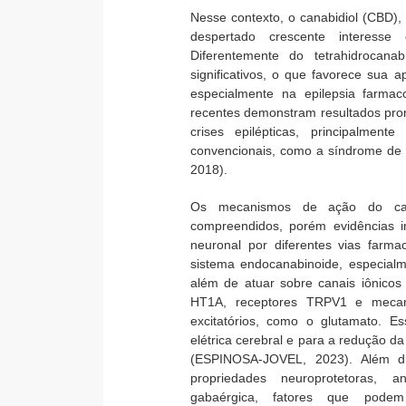
Nesse contexto, o canabidiol (CBD)
despertado crescente interesse c
Diferentemente do tetrahidrocana
significativos, o que favorece sua a
especialmente na epilepsia farmac
recentes demonstram resultados prom
crises epilépticas, principalmen
convencionais, como a síndrome de 
2018).
Os mecanismos de ação do cana
compreendidos, porém evidências 
neuronal por diferentes vias farma
sistema endocanabinoide, especial
além de atuar sobre canais iônicos
HT1A, receptores TRPV1 e mecani
excitatórios, como o glutamato. E
elétrica cerebral e para a redução da
(ESPINOSA-JOVEL, 2023). Além d
propriedades neuroprotetoras, a
gabaérgica, fatores que podem