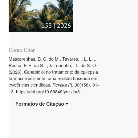
Como Citar
Mascarenhas, D. C. do M., Tavares, I. L. L. .,
Rocha, F. E. da S. ., & Tourinho, . L. de S. O.
(2026). Canabidiol no tratamento da epilepsia
farmacorresistente: uma revisão baseada em
evidências científicas.
,
(158), 01-
Revista Ft
30
13.
https://doi.org/10.69849/yezzjm31
Formatos de Citação