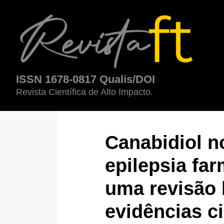
Canabidiol no tratamento da epilepsia farmacorresistente: uma re
ISSN 1678-0817 Qualis/DOI
Revista Científica de Alto Impacto.
Canabidiol n
epilepsia far
uma revisão
evidências ci