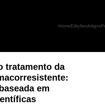
Home
Edições
Artigos
P
visão baseada em evidências científicas
o tratamento da
macorresistente:
 baseada em
entíficas