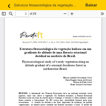
‹
Estrutura fitossociológica da vegetação lenhosa em um gradiente de altitude de uma floresta estacional decidual no nordeste do Brasil.
Baixar
Voltar aos Detalhes do Artigo