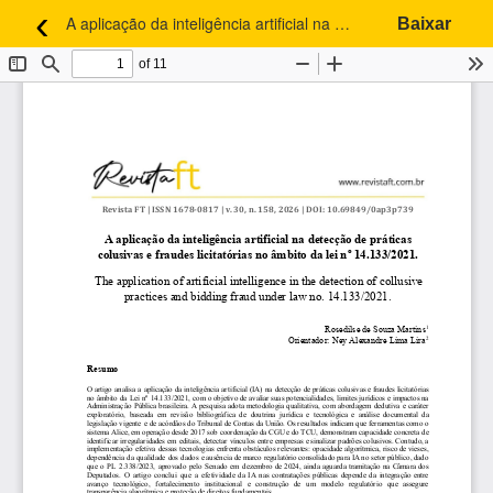
‹
A aplicação da inteligência artificial na detecção de práticas colusivas e fraudes licitatórias no âmbito da lei nº 14.133/2021.
Baixar
Voltar aos Detalhes do Artigo