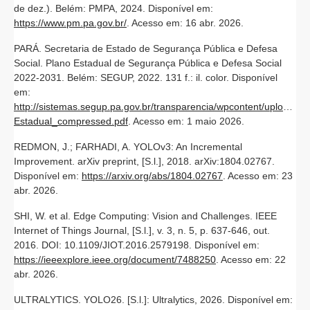
de dez.). Belém: PMPA, 2024. Disponível em:
https://www.pm.pa.gov.br/
. Acesso em: 16 abr. 2026.
PARÁ. Secretaria de Estado de Segurança Pública e Defesa
Social. Plano Estadual de Segurança Pública e Defesa Social
2022-2031. Belém: SEGUP, 2022. 131 f.: il. color. Disponível
em:
http://sistemas.segup.pa.gov.br/transparencia/wpcontent/uploads/2
Estadual_compressed.pdf
. Acesso em: 1 maio 2026.
REDMON, J.; FARHADI, A. YOLOv3: An Incremental
Improvement. arXiv preprint, [S.l.], 2018. arXiv:1804.02767.
Disponível em:
https://arxiv.org/abs/1804.02767
. Acesso em: 23
abr. 2026.
SHI, W. et al. Edge Computing: Vision and Challenges. IEEE
Internet of Things Journal, [S.l.], v. 3, n. 5, p. 637-646, out.
2016. DOI: 10.1109/JIOT.2016.2579198. Disponível em:
https://ieeexplore.ieee.org/document/7488250
. Acesso em: 22
abr. 2026.
ULTRALYTICS. YOLO26. [S.l.]: Ultralytics, 2026. Disponível em: