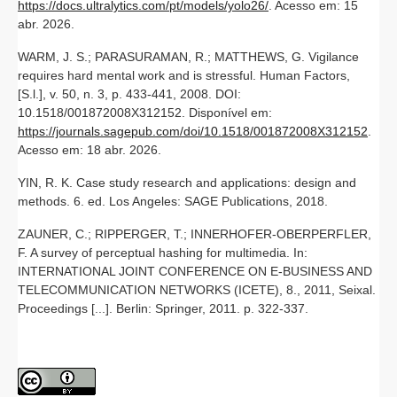
https://docs.ultralytics.com/pt/models/yolo26/
. Acesso em: 15
abr. 2026.
WARM, J. S.; PARASURAMAN, R.; MATTHEWS, G. Vigilance
requires hard mental work and is stressful. Human Factors,
[S.l.], v. 50, n. 3, p. 433-441, 2008. DOI:
10.1518/001872008X312152. Disponível em:
https://journals.sagepub.com/doi/10.1518/001872008X312152
.
Acesso em: 18 abr. 2026.
YIN, R. K. Case study research and applications: design and
methods. 6. ed. Los Angeles: SAGE Publications, 2018.
ZAUNER, C.; RIPPERGER, T.; INNERHOFER-OBERPERFLER,
F. A survey of perceptual hashing for multimedia. In:
INTERNATIONAL JOINT CONFERENCE ON E-BUSINESS AND
TELECOMMUNICATION NETWORKS (ICETE), 8., 2011, Seixal.
Proceedings [...]. Berlin: Springer, 2011. p. 322-337.