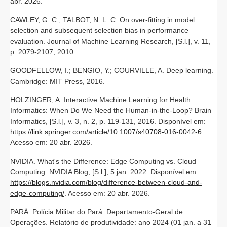
abr. 2026.
CAWLEY, G. C.; TALBOT, N. L. C. On over-fitting in model
selection and subsequent selection bias in performance
evaluation. Journal of Machine Learning Research, [S.l.], v. 11,
p. 2079-2107, 2010.
GOODFELLOW, I.; BENGIO, Y.; COURVILLE, A. Deep learning.
Cambridge: MIT Press, 2016.
HOLZINGER, A. Interactive Machine Learning for Health
Informatics: When Do We Need the Human-in-the-Loop? Brain
Informatics, [S.l.], v. 3, n. 2, p. 119-131, 2016. Disponível em:
https://link.springer.com/article/10.1007/s40708-016-0042-6
.
Acesso em: 20 abr. 2026.
NVIDIA. What's the Difference: Edge Computing vs. Cloud
Computing. NVIDIA Blog, [S.l.], 5 jan. 2022. Disponível em:
https://blogs.nvidia.com/blog/difference-between-cloud-and-
edge-computing/
. Acesso em: 20 abr. 2026.
PARÁ. Polícia Militar do Pará. Departamento-Geral de
Operações. Relatório de produtividade: ano 2024 (01 jan. a 31