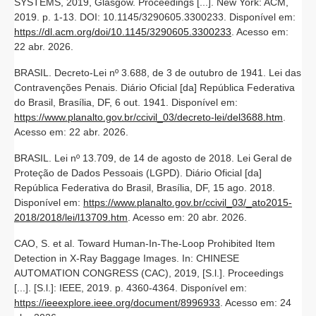
SYSTEMS, 2019, Glasgow. Proceedings [...]. New York: ACM,
2019. p. 1-13. DOI: 10.1145/3290605.3300233. Disponível em:
https://dl.acm.org/doi/10.1145/3290605.3300233
. Acesso em:
22 abr. 2026.
BRASIL. Decreto-Lei nº 3.688, de 3 de outubro de 1941. Lei das
Contravenções Penais. Diário Oficial [da] República Federativa
do Brasil, Brasília, DF, 6 out. 1941. Disponível em:
https://www.planalto.gov.br/ccivil_03/decreto-lei/del3688.htm
.
Acesso em: 22 abr. 2026.
BRASIL. Lei nº 13.709, de 14 de agosto de 2018. Lei Geral de
Proteção de Dados Pessoais (LGPD). Diário Oficial [da]
República Federativa do Brasil, Brasília, DF, 15 ago. 2018.
Disponível em:
https://www.planalto.gov.br/ccivil_03/_ato2015-
2018/2018/lei/l13709.htm
. Acesso em: 20 abr. 2026.
CAO, S. et al. Toward Human-In-The-Loop Prohibited Item
Detection in X-Ray Baggage Images. In: CHINESE
AUTOMATION CONGRESS (CAC), 2019, [S.l.]. Proceedings
[...]. [S.l.]: IEEE, 2019. p. 4360-4364. Disponível em:
https://ieeexplore.ieee.org/document/8996933
. Acesso em: 24