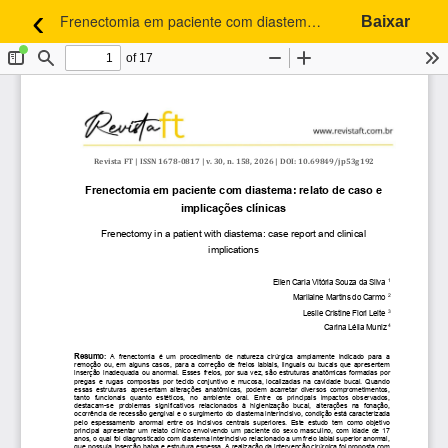
‹
Frenectomia em paciente com diastema: relato de caso e implicações clínicas
Baixar
Voltar aos Detalhes do Artigo