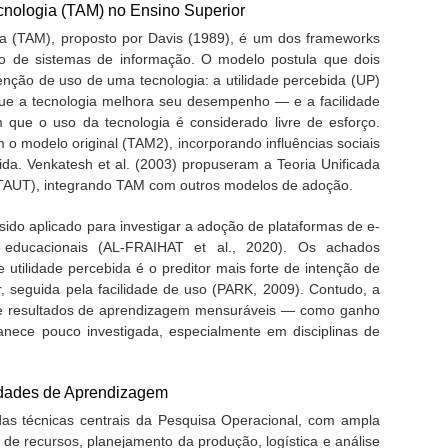
cnologia (TAM) no Ensino Superior
a (TAM), proposto por Davis (1989), é um dos frameworks
ão de sistemas de informação. O modelo postula que dois
enção de uso de uma tecnologia: a utilidade percebida (UP)
ue a tecnologia melhora seu desempenho — e a facilidade
que o uso da tecnologia é considerado livre de esforço.
o modelo original (TAM2), incorporando influências sociais
bida. Venkatesh et al. (2003) propuseram a Teoria Unificada
UTAUT), integrando TAM com outros modelos de adoção.
ido aplicado para investigar a adoção de plataformas de e-
s educacionais (AL-FRAIHAT et al., 2020). Os achados
e utilidade percebida é o preditor mais forte de intenção de
, seguida pela facilidade de uso (PARK, 2009). Contudo, a
a e resultados de aprendizagem mensuráveis — como ganho
ce pouco investigada, especialmente em disciplinas de
ldades de Aprendizagem
as técnicas centrais da Pesquisa Operacional, com ampla
de recursos, planejamento da produção, logística e análise