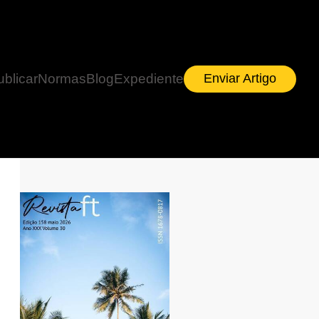
ublicar
Normas
Blog
Expediente
Enviar Artigo
à luz do modelo TAM.