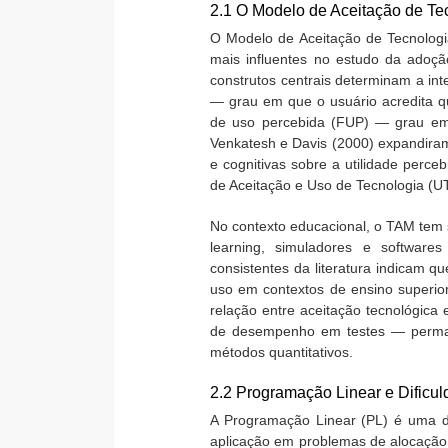
2.1 O Modelo de Aceitação de Te
O Modelo de Aceitação de Tecnologi
mais influentes no estudo da adoç
construtos centrais determinam a int
— grau em que o usuário acredita q
de uso percebida (FUP) — grau em 
Venkatesh e Davis (2000) expandiram 
e cognitivas sobre a utilidade perce
de Aceitação e Uso de Tecnologia (
No contexto educacional, o TAM tem s
learning, simuladores e software
consistentes da literatura indicam qu
uso em contextos de ensino superior
relação entre aceitação tecnológic
de desempenho em testes — permane
métodos quantitativos.
2.2 Programação Linear e Dificu
A Programação Linear (PL) é uma d
aplicação em problemas de alocação 