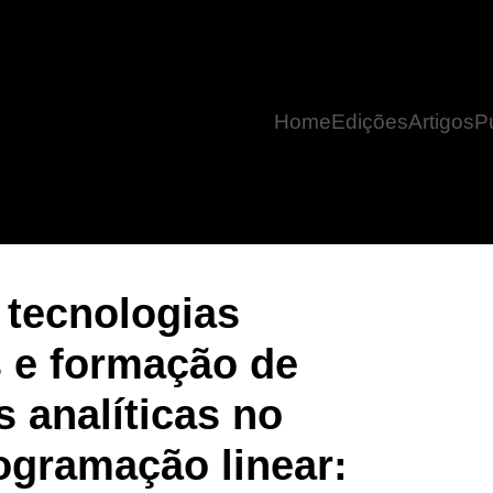
Home
Edições
Artigos
P
as analíticas no ensino de programação linear: evidências empíricas 
 tecnologias
 e formação de
 analíticas no
ogramação linear: