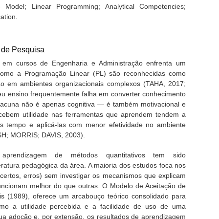
 Model; Linear Programming; Analytical Competencies;
ation.
 de Pesquisa
s em cursos de Engenharia e Administração enfrenta um
 como a Programação Linear (PL) são reconhecidas como
ão em ambientes organizacionais complexos (TAHA, 2017;
u ensino frequentemente falha em converter conhecimento
 lacuna não é apenas cognitiva — é também motivacional e
rcebem utilidade nas ferramentas que aprendem tendem a
os tempo e aplicá-las com menor efetividade no ambiente
SH; MORRIS; DAVIS, 2003).
aprendizagem de métodos quantitativos tem sido
eratura pedagógica da área. A maioria dos estudos foca nos
certos, erros) sem investigar os mecanismos que explicam
uncionam melhor do que outras. O Modelo de Aceitação de
is (1989), oferece um arcabouço teórico consolidado para
omo a utilidade percebida e a facilidade de uso de uma
sua adoção e, por extensão, os resultados de aprendizagem