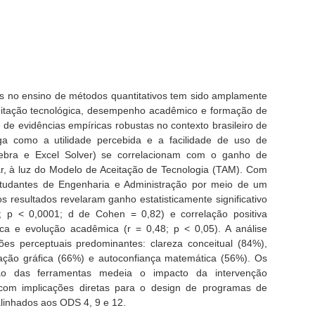
s no ensino de métodos quantitativos tem sido amplamente
ceitação tecnológica, desempenho acadêmico e formação de
 de evidências empíricas robustas no contexto brasileiro de
tiga como a utilidade percebida e a facilidade de uso de
ebra e Excel Solver) se correlacionam com o ganho de
 à luz do Modelo de Aceitação de Tecnologia (TAM). Com
tudantes de Engenharia e Administração por meio de um
os resultados revelaram ganho estatisticamente significativo
 p < 0,0001; d de Cohen = 0,82) e correlação positiva
ca e evolução acadêmica (r = 0,48; p < 0,05). A análise
nsões perceptuais predominantes: clareza conceitual (84%),
lização gráfica (66%) e autoconfiança matemática (56%). Os
o das ferramentas medeia o impacto da intervenção
om implicações diretas para o design de programas de
linhados aos ODS 4, 9 e 12.