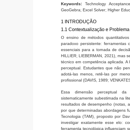
Keywords:
Technology Acceptance
GeoGebra; Excel Solver; Higher Educ
1 INTRODUÇÃO
1.1 Contextualização e Problema
O ensino de métodos quantitativo
paradoxo persistente: ferramentas
essenciais para a tomada de decis
HILLIER; LIEBERMAN, 2021), mas se
técnico em competência aplicada. A
perceptual. Estudantes que não pe
adotá-las menos, retê-las por men
profissional (DAVIS, 1989; VENKATE
Essa dimensão perceptual da 
sistematicamente subestimada na lit
resultados de desempenho (notas, a
por que determinadas abordagens f
Tecnologia (TAM), proposto por Dav
investigar exatamente esse elo: c
ferramenta tecnológica influenciam 