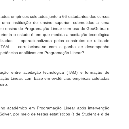
dados empíricos coletados junto a 66 estudantes dos cursos
 uma instituição de ensino superior, submetidos a uma
a no ensino de Programação Linear com uso de GeoGebra e
 orienta o estudo é: em que medida a aceitação tecnológica
lizadas — operacionalizada pelos construtos de utilidade
do TAM — correlaciona-se com o ganho de desempenho
etências analíticas em Programação Linear?
elação entre aceitação tecnológica (TAM) e formação de
ação Linear, com base em evidências empíricas coletadas
eiro.
ho acadêmico em Programação Linear após intervenção
ver, por meio de testes estatísticos (t de Student e d de