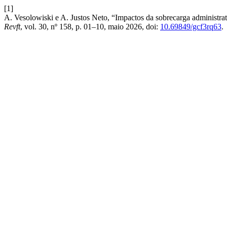
[1]
A. Vesolowiski e A. Justos Neto, “Impactos da sobrecarga administrat
Revft
, vol. 30, nº 158, p. 01–10, maio 2026, doi:
10.69849/gcf3rq63
.