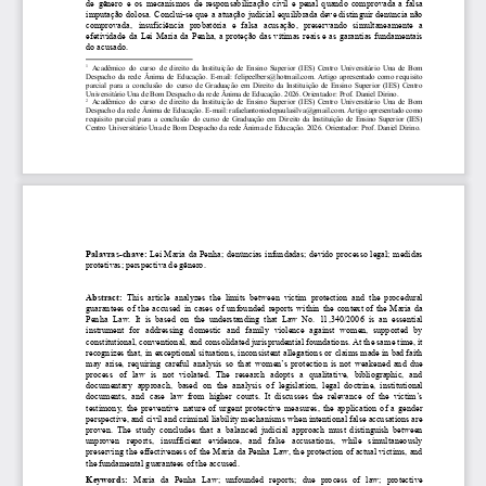
de
gênero
e
os
mecanismos
de
responsabilização
civil
e
penal
quando
comprovada
a
falsa
imputação
dolosa.
Conclui-se
que
a
atuação
judicial
equilibrada
deve
distinguir
denúncia
não
comprovada,
insuficiência
probatória
e
falsa
acusação,
preservando
simultaneamente
a
efetividade
da
Lei
Maria
da
Penha,
a
proteção
das
vítimas
reais
e
as
garantias
fundamentais
do
acusado.
1
Acadêmico
do
curso
de
direito
da
Instituição
de
Ensino
Superior
(IES)
Centro
Universitário
Una
de
Bom
Despacho
da
rede
Ânima
de
Educação.
E-mail:
felipeelbers@hotmail.com.
Artigo
apresentado
como
requisito
parcial
para
a
conclusão
do
curso
de
Graduação
em
Direito
da
Instituição
de
Ensino
Superior
(IES)
Centro
Universitário
Una
de
Bom
Despacho
da
rede
Ânima
de
Educação.
2026.
Orientador:
Prof.
Daniel
Dirino.
2
Acadêmico
do
curso
de
direito
da
Instituição
de
Ensino
Superior
(IES)
Centro
Universitário
Una
de
Bom
Despacho
da
rede
Ânima
de
Educação.
E-mail:
rafaelantoniodepaulasilva@gmail.com.
Artigo
apresentado
como
requisito
parcial
para
a
conclusão
do
curso
de
Graduação
em
Direito
da
Instituição
de
Ensino
Superior
(IES)
Centro
Universitário
Una
de
Bom
Despacho
da
rede
Ânima
de
Educação.
2026.
Orientador:
Prof.
Daniel
Dirino.
Palavras-chave:
Lei
Maria
da
Penha;
denúncias
infundadas;
devido
processo
legal;
medidas
protetivas;
perspectiva
de
gênero.
Abstract:
This
article
analyzes
the
limits
between
victim
protection
and
the
procedural
guarantees
of
the
accused
in
cases
of
unfounded
reports
within
the
context
of
the
Maria
da
Penha
Law.
It
is
based
on
the
understanding
that
Law
No.
11,340/2006
is
an
essential
instrument
for
addressing
domestic
and
family
violence
against
women,
supported
by
constitutional,
conventional,
and
consolidated
jurisprudential
foundations.
At
the
same
time,
it
recognizes
that,
in
exceptional
situations,
inconsistent
allegations
or
claims
made
in
bad
faith
may
arise,
requiring
careful
analysis
so
that
women’
s
protection
is
not
weakened
and
due
process
of
law
is
not
violated.
The
research
adopts
a
qualitative,
bibliographic,
and
documentary
approach,
based
on
the
analysis
of
legislation,
legal
doctrine,
institutional
documents,
and
case
law
from
higher
courts.
It
discusses
the
relevance
of
the
victim’
s
testimony
,
the
preventive
nature
of
urgent
protective
measures,
the
application
of
a
gender
perspective,
and
civil
and
criminal
liability
mechanisms
when
intentional
false
accusations
are
proven.
The
study
concludes
that
a
balanced
judicial
approach
must
distinguish
between
unproven
reports,
insufficient
evidence,
and
false
accusations,
while
simultaneously
preserving
the
effectiveness
of
the
Maria
da
Penha
Law,
the
protection
of
actual
victims,
and
the
fundamental
guarantees
of
the
accused.
Keywords:
Maria
da
Penha
Law;
unfounded
reports;
due
process
of
law;
protective