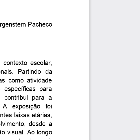
rgenstern
Pacheco
m
contexto
escolar
,
onais.
Partindo
da
as
como
atividade
s
específicas
para
,
contribui
para
a
A
exposição
foi
entes
faixas
etárias,
lvimento,
desde
a
ão
visual.
Ao
longo