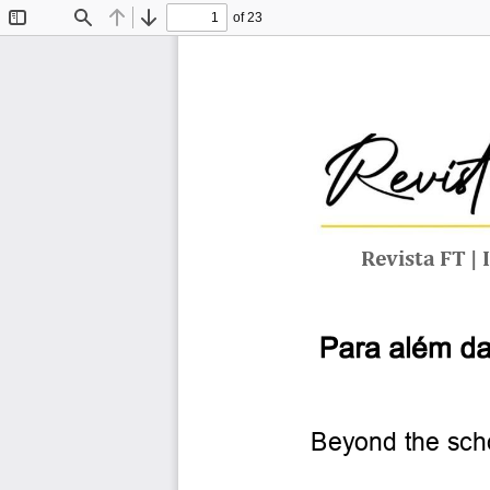
of 23
Toggle
Find
Previous
Next
Sidebar
R
e
vista
FT
|
Para
além
d
Beyond
the
sch