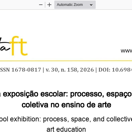
Zoom
Zoom
Out
In
ISSN
1678-0817
|
v
.
30,
n.
158,
2026
|
DOI:
10.698
a
exposição
escolar:
processo,
espaço
coletiva
no
ensino
de
arte
ool
exhibition:
process,
space,
and
collectiv
art
education