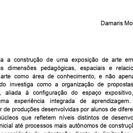
Damaris
Mo
sa
a
construção
de
uma
exposição
de
arte
e
as
dimensões
pedagógicas,
espaciais
e
relaci
arte
como
área
de
conhecimento,
e
não
apen
do
investiga
como
a
organização
de
proposta
,
aliada
à
configuração
do
espaço
expositivo
uma
experiência
integrada
de
aprendizagem.
r
de
produções
desenvolvidas
por
alunos
de
difer
núcleos
que
refletem
níveis
distintos
de
desenvo
nicial
até
processos
mais
autônomos
de
construç