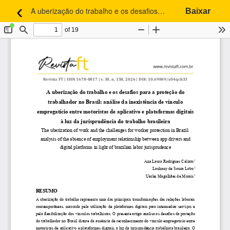
‹
A uberização do trabalho e os desafios para a proteção do trabalhador no Brasil: análise da inexistência de vínculo empregatício entre motoristas de aplicativo e plataformas digitais à luz da jurisprudência do trabalho brasileira
Baixar
Voltar aos Detalhes do Artigo