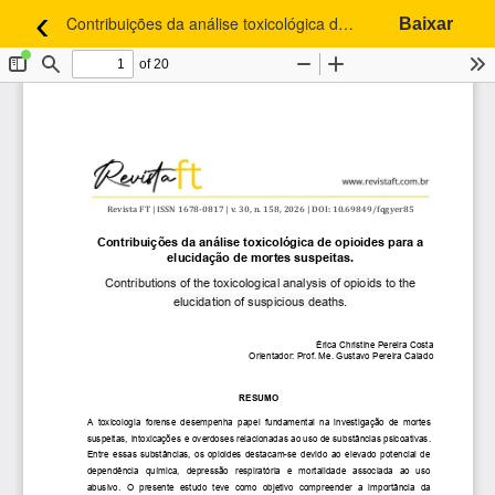
‹
Contribuições da análise toxicológica de opioides para a elucidação de mortes suspeitas.
Baixar
Voltar aos Detalhes do Artigo