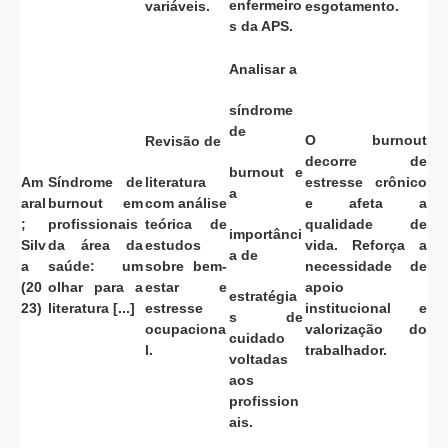
enfermeiro
variáveis.
esgotamento.
s da APS.
Analisar a
síndrome
de
O burnout
Revisão de
decorre de
burnout e
Am
Síndrome de
literatura
estresse crônico
a
aral
burnout em
com análise
e afeta a
;
profissionais
teórica de
qualidade de
importânci
Silv
da área da
estudos
vida. Reforça a
a de
a
saúde: um
sobre bem-
necessidade de
(20
olhar para a
estar e
apoio
estratégia
23)
literatura [...]
estresse
institucional e
s de
ocupaciona
valorização do
cuidado
l.
trabalhador.
voltadas
aos
profission
ais.