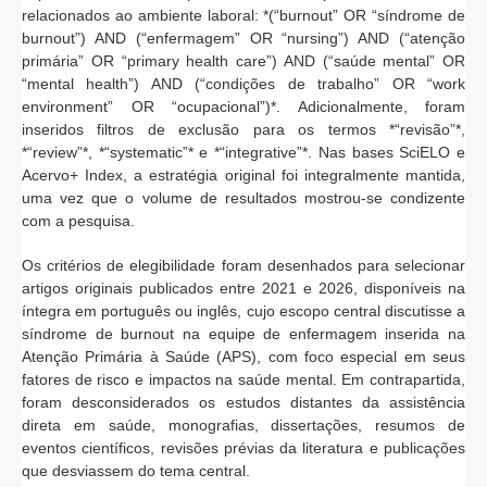
relacionados ao ambiente laboral: *(“burnout” OR “síndrome de
burnout”) AND (“enfermagem” OR “nursing”) AND (“atenção
primária” OR “primary health care”) AND (“saúde mental” OR
“mental health”) AND (“condições de trabalho” OR “work
environment” OR “ocupacional”)*. Adicionalmente, foram
inseridos filtros de exclusão para os termos *“revisão”*,
*“review”*, *“systematic”* e *“integrative”*. Nas bases SciELO e
Acervo+ Index, a estratégia original foi integralmente mantida,
uma vez que o volume de resultados mostrou-se condizente
com a pesquisa.
Os critérios de elegibilidade foram desenhados para selecionar
artigos originais publicados entre 2021 e 2026, disponíveis na
íntegra em português ou inglês, cujo escopo central discutisse a
síndrome de burnout na equipe de enfermagem inserida na
Atenção Primária à Saúde (APS), com foco especial em seus
fatores de risco e impactos na saúde mental. Em contrapartida,
foram desconsiderados os estudos distantes da assistência
direta em saúde, monografias, dissertações, resumos de
eventos científicos, revisões prévias da literatura e publicações
que desviassem do tema central.