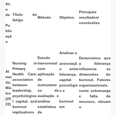
An
o
Principais
Título do
de
Método
Objetivo
resultados/
Artigo
conclusões
Pu
blic
açã
o
Analisar a
Estudo
Demonstrou que
Nursing in
transversal
associaçã
a liderança
Primary
com
o entre
influencia as
Al
Health Care:
aplicação
liderança,
dimensões do
mei
association
de
capital
burnout. Fatores
da;
between
instrument
psicológic
organizacionais,
Mic
leadership,
os de
o e
como sobrecarga
los
psychologica
avaliação e
e falta de
(20
l capital, and
análise
burnout
recursos, elevam
22)
burnout
estatística
em
o
implications
de