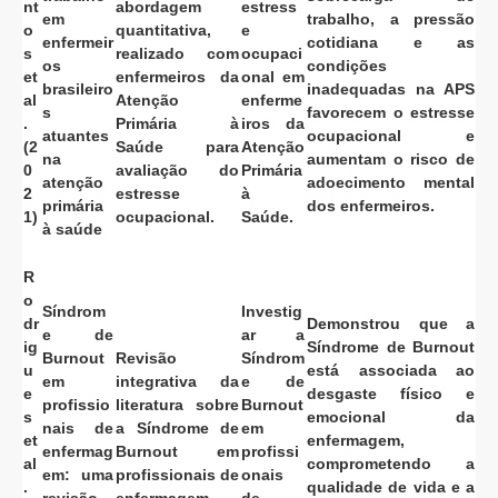
nt
abordagem
estress
em
trabalho, a pressão
o
quantitativa,
e
enfermeir
cotidiana e as
s
realizado com
ocupaci
os
condições
et
enfermeiros da
onal em
brasileiro
inadequadas na APS
al
Atenção
enferme
s
favorecem o estresse
.
Primária à
iros da
atuantes
ocupacional e
(2
Saúde para
Atenção
na
aumentam o risco de
0
avaliação do
Primária
atenção
adoecimento mental
2
estresse
à
primária
dos enfermeiros.
1)
ocupacional.
Saúde.
à saúde
R
o
Síndrom
Investig
dr
Demonstrou que a
e de
ar a
ig
Síndrome de Burnout
Burnout
Revisão
Síndrom
u
está associada ao
em
integrativa da
e de
e
desgaste físico e
profissio
literatura sobre
Burnout
s
emocional da
nais de
a Síndrome de
em
et
enfermagem,
enfermag
Burnout em
profissi
al
comprometendo a
em: uma
profissionais de
onais
.
qualidade de vida e a