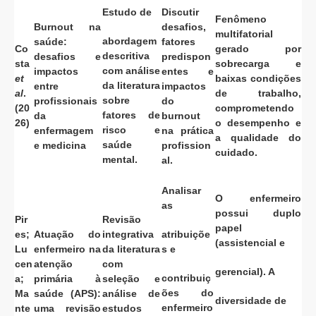
Estudo de
Discutir
Fenômeno
Burnout na
desafios,
multifatorial
abordagem
saúde:
fatores
Co
gerado por
descritiva
desafios e
predispon
sta
sobrecarga e
com análise
impactos
entes e
et
baixas condições
da literatura
entre
impactos
al
.
de trabalho,
sobre
profissionais
do
(20
comprometendo
fatores de
da
burnout
26)
o desempenho e
risco e
enfermagem
na prática
a qualidade do
saúde
e medicina
profission
cuidado.
mental.
al.
Analisar
O enfermeiro
as
possui duplo
Pir
Revisão
papel
es;
Atuação do
integrativa
atribuiçõe
(assistencial e
Lu
enfermeiro na
da literatura
s e
cen
atenção
com
gerencial). A
contribuiç
a;
primária à
seleção e
ões do
Ma
saúde (APS):
análise de
diversidade de
enfermeiro
nte
uma revisão
estudos