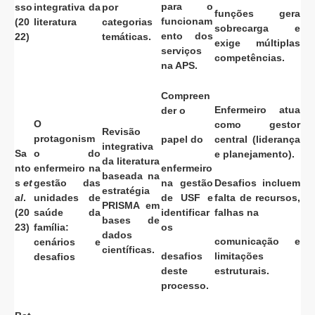
para o
sso
integrativa da
por
funções gera
funcionam
(20
literatura
categorias
sobrecarga e
ento dos
22)
temáticas.
exige múltiplas
serviços
competências.
na APS.
Compreen
Enfermeiro atua
der o
O
como gestor
Revisão
protagonism
papel do
central (liderança
integrativa
Sa
o do
e planejamento).
da literatura
nto
enfermeiro na
enfermeiro
baseada na
s
et
gestão das
na gestão
Desafios incluem
estratégia
al
.
unidades de
de USF e
falta de recursos,
PRISMA em
(20
saúde da
identificar
falhas na
bases de
23)
família:
os
dados
comunicação e
cenários e
científicas.
desafios
limitações
desafios
deste
estruturais.
processo.