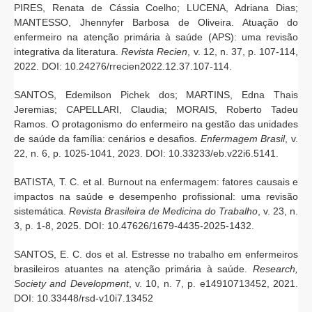
PIRES, Renata de Cássia Coelho; LUCENA, Adriana Dias;
MANTESSO, Jhennyfer Barbosa de Oliveira. Atuação do
enfermeiro na atenção primária à saúde (APS): uma revisão
integrativa da literatura.
Revista Recien
, v. 12, n. 37, p. 107-114,
2022. DOI: 10.24276/rrecien2022.12.37.107-114.
SANTOS, Edemilson Pichek dos; MARTINS, Edna Thais
Jeremias; CAPELLARI, Claudia; MORAIS, Roberto Tadeu
Ramos. O protagonismo do enfermeiro na gestão das unidades
de saúde da família: cenários e desafios.
Enfermagem Brasil
, v.
22, n. 6, p. 1025-1041, 2023. DOI: 10.33233/eb.v22i6.5141.
BATISTA, T. C. et al. Burnout na enfermagem: fatores causais e
impactos na saúde e desempenho profissional: uma revisão
sistemática.
Revista Brasileira de Medicina do Trabalho
, v. 23, n.
3, p. 1-8, 2025. DOI: 10.47626/1679-4435-2025-1432.
SANTOS, E. C. dos et al. Estresse no trabalho em enfermeiros
brasileiros atuantes na atenção primária à saúde.
Research,
Society and Development
, v. 10, n. 7, p. e14910713452, 2021.
DOI: 10.33448/rsd-v10i7.13452