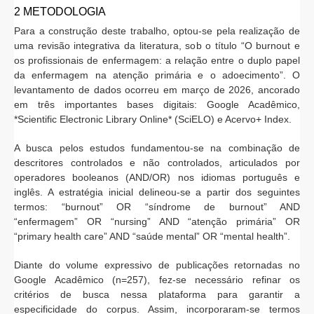
2 METODOLOGIA
Para a construção deste trabalho, optou-se pela realização de
uma revisão integrativa da literatura, sob o título “O burnout e
os profissionais de enfermagem: a relação entre o duplo papel
da enfermagem na atenção primária e o adoecimento”. O
levantamento de dados ocorreu em março de 2026, ancorado
em três importantes bases digitais: Google Acadêmico,
*Scientific Electronic Library Online* (SciELO) e Acervo+ Index.
A busca pelos estudos fundamentou-se na combinação de
descritores controlados e não controlados, articulados por
operadores booleanos (AND/OR) nos idiomas português e
inglês. A estratégia inicial delineou-se a partir dos seguintes
termos: “burnout” OR “síndrome de burnout” AND
“enfermagem” OR “nursing” AND “atenção primária” OR
“primary health care” AND “saúde mental” OR “mental health”.
Diante do volume expressivo de publicações retornadas no
Google Acadêmico (n=257), fez-se necessário refinar os
critérios de busca nessa plataforma para garantir a
especificidade do corpus. Assim, incorporaram-se termos