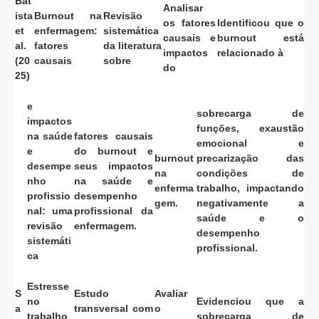
Bat
Analisar
ista
Burnout na
Revisão
os fatores
Identificou que o
et
enfermagem:
sistemática
causais e
burnout está
al.
fatores
da literatura
impactos
relacionado à
(20
causais
sobre
do
25)
e
sobrecarga de
impactos
funções, exaustão
na saúde
fatores causais
emocional e
e
do burnout e
burnout
precarização das
desempe
seus impactos
na
condições de
nho
na saúde e
enferma
trabalho, impactando
profissio
desempenho
gem.
negativamente a
nal: uma
profissional da
saúde e o
revisão
enfermagem.
desempenho
sistemáti
profissional.
ca
Estresse
S
Estudo
Avaliar
no
Evidenciou que a
a
transversal com
o
trabalho
sobrecarga de