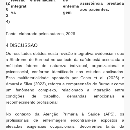
revisão
enfermagem.
de
(2
assistência prestada
integrati
enferma
0
aos pacientes.
va
gem.
2
4)
Fonte: elaborado pelos autores, 2026.
4 DISCUSSÃO
Os resultados obtidos nesta revisão integrativa evidenciam que
a Síndrome de Burnout no contexto da saúde está associada a
múltiplos fatores de natureza individual, organizacional e
psicossocial, conforme identificado nos estudos analisados.
Essa multifatorialidade apontada por Costa et al. (2026) e
Amaral e Silva (2023), reforça a compreensão do Burnout como
um fenômeno complexo, relacionado a interação entre
condições de trabalho, demandas emocionais e
reconhecimento profissional.
No contexto da Atenção Primária à Saúde (APS), os
profissionais de enfermagem encontram-se expostos a
elevadas exigências ocupacionais, decorrentes tanto da