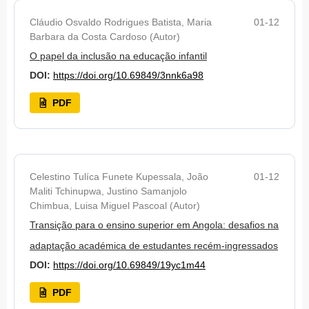
Cláudio Osvaldo Rodrigues Batista, Maria
01-12
Barbara da Costa Cardoso (Autor)
O papel da inclusão na educação infantil
DOI:
https://doi.org/10.69849/3nnk6a98
PDF
Celestino Tulíca Funete Kupessala, João
01-12
Maliti Tchinupwa, Justino Samanjolo
Chimbua, Luisa Miguel Pascoal (Autor)
Transição para o ensino superior em Angola: desafios na
adaptação académica de estudantes recém-ingressados
DOI:
https://doi.org/10.69849/19yc1m44
PDF