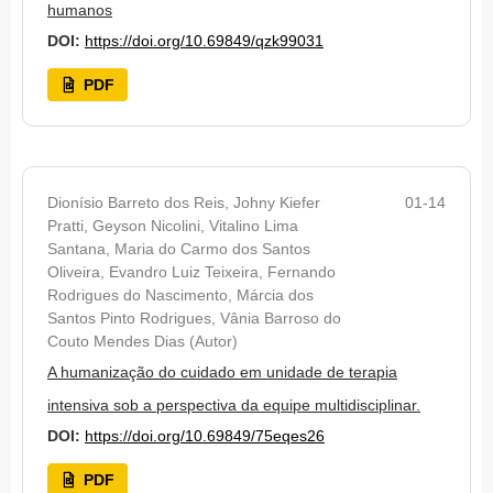
humanos
DOI:
https://doi.org/10.69849/qzk99031
PDF
Dionísio Barreto dos Reis, Johny Kiefer
01-14
Pratti, Geyson Nicolini, Vitalino Lima
Santana, Maria do Carmo dos Santos
Oliveira, Evandro Luiz Teixeira, Fernando
Rodrigues do Nascimento, Márcia dos
Santos Pinto Rodrigues, Vânia Barroso do
Couto Mendes Dias (Autor)
A humanização do cuidado em unidade de terapia
intensiva sob a perspectiva da equipe multidisciplinar.
DOI:
https://doi.org/10.69849/75eqes26
PDF