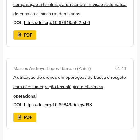
comparação à fisioterapia presencial: revisão sistemática
de ensaios clínicos randomizados
DOI:
https://doi.org/10.69849/5f62rx86
PDF
Marcos Andreyo Lopes Barroso (Autor)
01-11
A utilização de drones em operações de busca e resgate
com cães: integração tecnológica e eficiência
operacional
DOI:
https://doi.org/10.69849/9ekqvd98
PDF