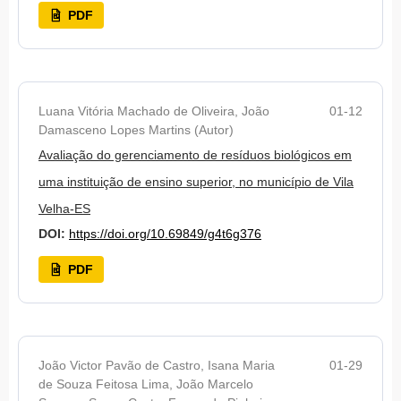
PDF
Luana Vitória Machado de Oliveira, João
01-12
Damasceno Lopes Martins (Autor)
Avaliação do gerenciamento de resíduos biológicos em
uma instituição de ensino superior, no município de Vila
Velha-ES
DOI:
https://doi.org/10.69849/g4t6g376
PDF
João Victor Pavão de Castro, Isana Maria
01-29
de Souza Feitosa Lima, João Marcelo