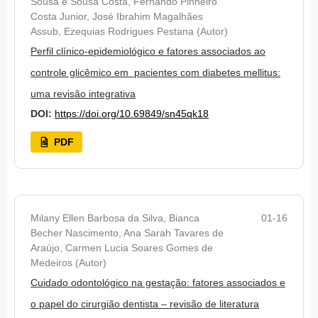
Sousa e Sousa Costa, Fernando Pinheiro
Costa Junior, José Ibrahim Magalhães
Assub, Ezequias Rodrigues Pestana (Autor)
Perfil clínico-epidemiológico e fatores associados ao
controle glicêmico em pacientes com diabetes mellitus:
uma revisão integrativa
DOI:
https://doi.org/10.69849/sn45qk18
PDF
Milany Ellen Barbosa da Silva, Bianca
01-16
Becher Nascimento, Ana Sarah Tavares de
Araújo, Carmen Lucia Soares Gomes de
Medeiros (Autor)
Cuidado odontológico na gestação: fatores associados e
o papel do cirurgião dentista – revisão de literatura