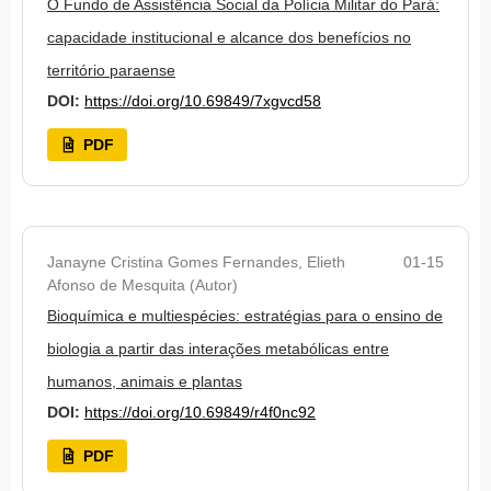
O Fundo de Assistência Social da Polícia Militar do Pará:
capacidade institucional e alcance dos benefícios no
território paraense
DOI:
https://doi.org/10.69849/7xgvcd58
PDF
Janayne Cristina Gomes Fernandes, Elieth
01-15
Afonso de Mesquita (Autor)
Bioquímica e multiespécies: estratégias para o ensino de
biologia a partir das interações metabólicas entre
humanos, animais e plantas
DOI:
https://doi.org/10.69849/r4f0nc92
PDF