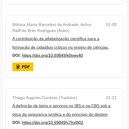
Mônica Maria Marcelino de Andrade, Arthur
01-09
Raiff de Brito Rodrigues (Autor)
A contribuição da alfabetização científica para a
formação de cidadãos críticos no ensino de ciências.
DOI:
https://doi.org/10.69849/k0jyev40
PDF
Thiago Augusto Cardoso (Tradutor)
01-21
A definição de bens e serviços no IBS e na CBS sob a
ótica da segurança jurídica e do princípio do destino
DOI:
https://doi.org/10.69849/c7hx9j02