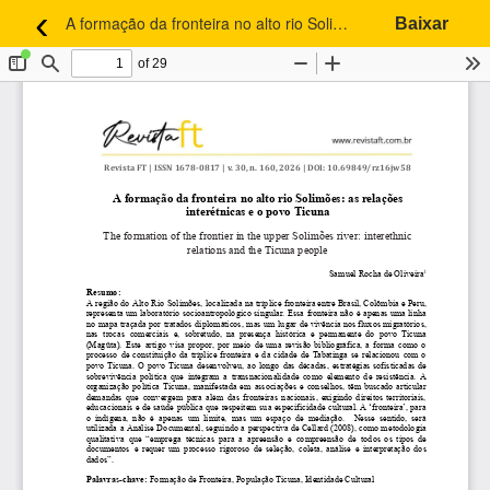
‹
A formação da fronteira no alto rio Solimões: as relações interétnicas e o povo Ticuna
Baixar
Voltar aos Detalhes do Artigo