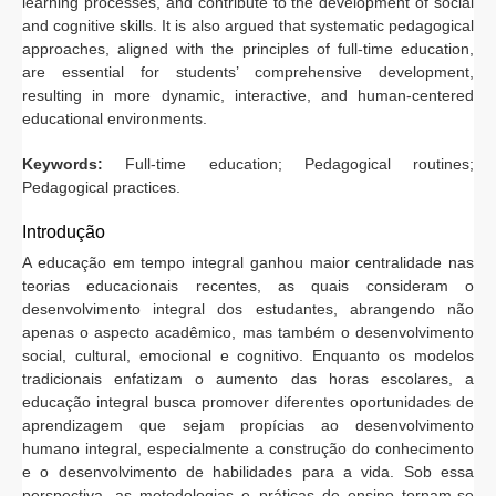
learning processes, and contribute to the development of social
and cognitive skills. It is also argued that systematic pedagogical
approaches, aligned with the principles of full-time education,
are essential for students’ comprehensive development,
resulting in more dynamic, interactive, and human-centered
educational environments.
Keywords:
Full-time education; Pedagogical routines;
Pedagogical practices.
Introdução
A educação em tempo integral ganhou maior centralidade nas
teorias educacionais recentes, as quais consideram o
desenvolvimento integral dos estudantes, abrangendo não
apenas o aspecto acadêmico, mas também o desenvolvimento
social, cultural, emocional e cognitivo. Enquanto os modelos
tradicionais enfatizam o aumento das horas escolares, a
educação integral busca promover diferentes oportunidades de
aprendizagem que sejam propícias ao desenvolvimento
humano integral, especialmente a construção do conhecimento
e o desenvolvimento de habilidades para a vida. Sob essa
perspectiva, as metodologias e práticas de ensino tornam-se