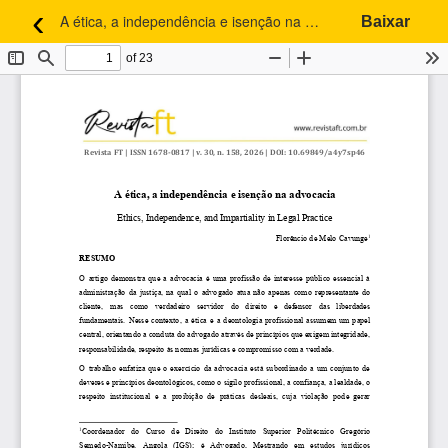
‹
A ética, a independência e isenção na advocacia
Baixar
Voltar aos Detalhes do Artigo