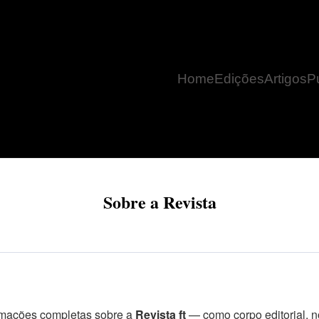
Home
Edições
Artigos
P
Sobre a Revista
rmações completas sobre a
Revista ft
— como corpo editorial, 