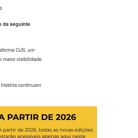
.
r
o da seguinte
ataforma OJS, um
 maior visibilidade
 história continuam